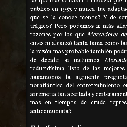
las que más se habla. La novela que 
publicó en 1953 y nunca fue adapta
que se la conoce menos? Y de ser 
trágico? Pero podemos ir más allá:
razones por las que
Mercaderes de
cines ni alcanzó tanta fama como la
la razón más probable también podrí
de decidir si incluímos
Mercad
reducidísima lista de las mejores
hagámonos la siguiente pregunta
noratlántica del entretenimiento
arremetía tan acertada y certerament
más en tiempos de cruda represi
anticomunista?