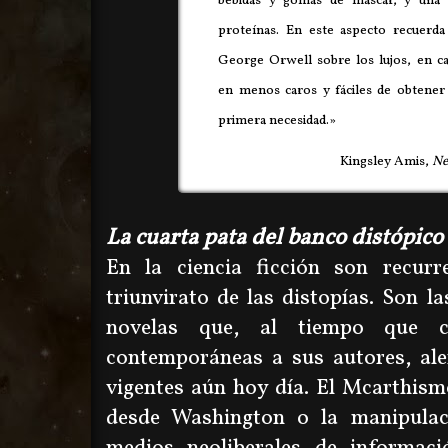
bebidas y gomas de mascar, y una 
proteínas. En este aspecto recuerda
George Orwell sobre los lujos, en c
en menos caros y fáciles de obtener 
primera necesidad.»
Kingsley Amis,
Ne
La cuarta pata del banco distópico
En la ciencia ficción son recurre
triunvirato de las distopías. Son la
novelas que, al tiempo que cri
contemporáneas a sus autores, ale
vigentes aún hoy día. El Mcarthismo
desde Washington o la manipulac