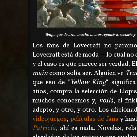
Tengo que decirlo: mucho menos repulsiva, sectaria 
Los fans de Lovecraft no paramo
Lovecraft está de moda
—
lo cual no
y el caso es que parece ser verdad. 
main
como solía ser. Alguien ve
Tru
que eso de "
Yellow King
" signific
años, compra la selección de Llopi
muchos conocemos y,
voilá
, el fr
adepto, y otro, y otro. Los aficion
videojuegos
,
películas de fans
y has
Patricia
, ahí es nada. Novelas, rela