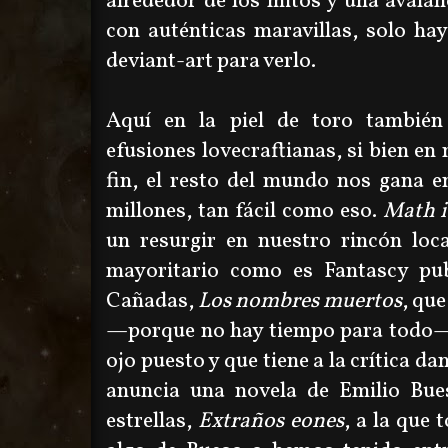
alrededor de los mitos y una avala
con auténticas maravillas, solo ha
deviant-art para verlo.
Aquí en la piel de toro también
efusiones lovecraftianas, si bien e
fin, el resto del mundo nos gana e
millones, tan fácil como eso.
Math i
un resurgir en nuestro rincón loca
mayoritario como es Fantascy pub
Cañadas,
Los nombres muertos
, que
—
porque no hay tiempo para todo
ojo puesto y que tiene a la crítica 
anuncia una novela de Emilio Bue
estrellas,
Extraños eones
, a la que 