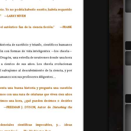
io. Yo no podría haberlo escrito; habría requerido
."
—LARRY NIVEN
 el auténtico fan de la ciencia ficción."
—
FRANK
storia de sacrificio y triunfo, científicos humanos
ión con formas de vida inteligentes
—los cheela
—
e Dragón
, una estrella de neutrones donde una hora
e a cientos de sus años. Los cheela evolucionan
l salvajismo al descubrimiento de la ciencia, y por
humanos son sus profesores diligentes...
uenta una buena historia y pregunta una cuestión
mos con una raza de criaturas que viven cien años
vimos una hora, ¿qué pueden decirnos o decirles
?"
—
FREEMAN J. DYSON, Autor de
Disturbing the
denciales científicas impecables, y... ideas