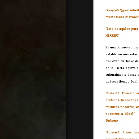
"
Dragon's Egg
es soberb
mucha física
de verdad
"Este de aquí es para
HERBERT
En una conmovedora hi
establecen una relac
que viven en Huevo d
de la Tierra equival
culturalmente desde e
un breve tiempo, los 
"Robert L. Forward c
profunda. Si nos topa
mientras nosotros vi
nosotros a ellos
Universe
"Forward tiene cre