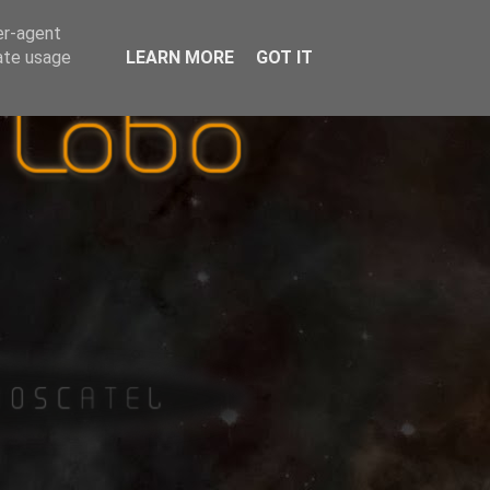
er-agent
rate usage
LEARN MORE
GOT IT