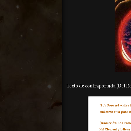
Texto de contraportada (Del R
"Bob Forward writes i
and carries it a giant 
[Traducción: Bob Forw
Hal Clement y lo lleva