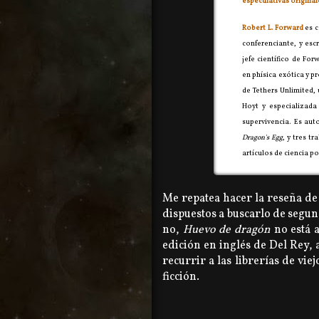
especulativas origina
Robert L. Forward
es c
conferenciante, y escr
jefe científico de Fo
en phísica exótica y pr
de Tethers Unlimited,
Hoyt y especializada
supervivencia. Es auto
Dragon's Egg
, y tres 
artículos de ciencia po
Me repatea hacer la reseña de 
dispuestos a buscarlo de segund
no,
Huevo de dragón
no está 
edición en inglés de Del Rey
recurrir a las librerías de vi
ficción.