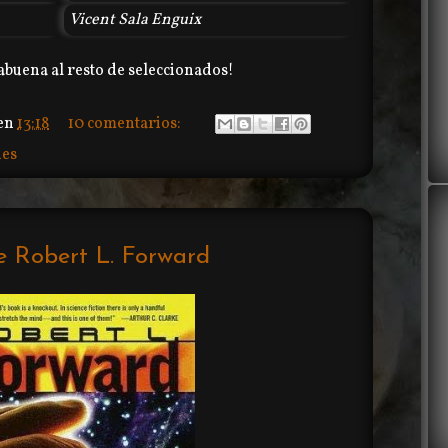
Vicent Sala Enguix
abuena al resto de seleccionados!
en
13:18
10 comentarios:
nes
de Robert L. Forward