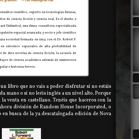
les, grandes."
—
The Washington Post
onsultor científico, experto en tecnologías futuras,
itor de ciencia ficción y ciencia real. Es el dueño y
rward Unlimited, una firma consultora especializada
opulsión espacial avanzada, y socio y jefe científico
 una sociedad formada en 1994 con el Dr. Robert P.
 en entornos espaciales de alta probabilidad de
r de diez novelas de ciencia ficción, la secuela de
trabajos de ciencia académica además de numerosos
pular e historias breves.
un libro que no vais a poder disfrutar si no estáis
a mano o si no leéis inglés a un nivel alto. Porque
a la venta en castellano. Tenéis que haceros con la
, ahora división de Random House Incorporated, o
ejo en busca de la ya descatalogada edición de Nova