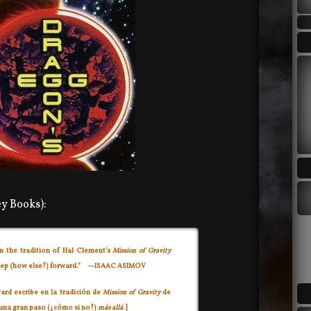
ey Books):
n the tradition of Hal Clement's
Mission of Gravity
step (how else?) forward."
—ISAAC ASIMOV
ard escribe en la tradición de
Mission of Gravity
de
 una gran paso (¿cómo si no?)
más allá
.]