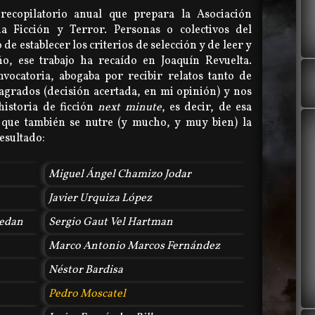
 recopilatorio anual que prepara la Asociación
ia Ficción y Terror. Personas o colectivos del
e establecer los criterios de selección y de leer y
año, ese trabajo ha recaído en Joaquín Revuelta.
nvocatoria, abogaba por recibir relatos tanto de
agrados (decisión acertada, en mi opinión) y nos
istoria de ficción
next minute
, es decir, de esa
 que también se nutre (y mucho, y muy bien) la
resultado:
Miguel Ángel Chamizo Jodar
Javier Urquiza López
uedan
Sergio Gaut Vel Hartman
Marco Antonio Marcos Fernández
Néstor Bardisa
Pedro Moscatel