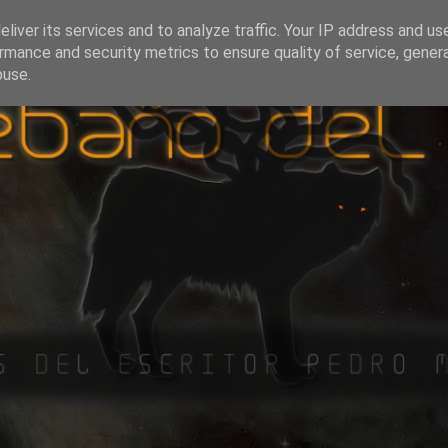
liver its services and to analyze traffic. Your IP address and us
rmance and security metrics to ensure quality of service, gene
buse.