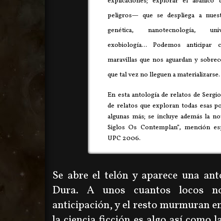
explicaciones; explorar el abanico 
peligros— que se despliega a nuestr
genética, nanotecnología, uni
exobiología... Podemos anticipar 
maravillas que nos aguardan y sobre
que tal vez no lleguen a materializarse.
En esta antología de relatos de Sergi
de relatos que exploran todas esas pos
algunas más; se incluye además la no
Siglos Os Contemplan”, mención es
UPC 2006.
Se abre el telón y aparece una anto
Dura. A unos cuantos locos no
anticipación, y el resto murmuran en
la ciencia ficción es algo así como 