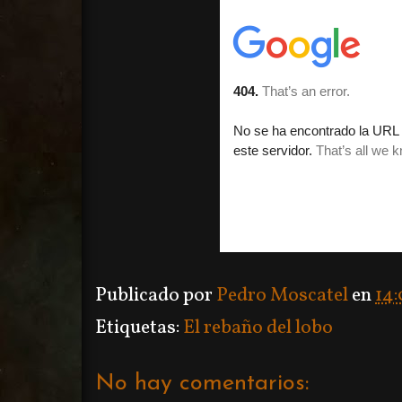
Publicado por
Pedro Moscatel
en
14:
Etiquetas:
El rebaño del lobo
No hay comentarios: