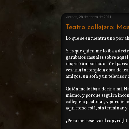
viernes, 28 de enero de 2011
Teatro callejero: Más
Lo que se encuentra uno por ahí
Y es que quién me lo iba a deci
garabatos casuales sobre aquél
inspiró un pareado. Y el paread
vez una incompleta obra de tea
amigos, un sofá y un televisor 
Quién me lo iba a decir a mí. Na
mismo, y porque seguirá incom
callejuela peatonal, y porque no
aquí como está, sin terminar y
¡Pero me reservo el copyright,