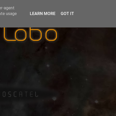
er-agent
rate usage
LEARN MORE
GOT IT