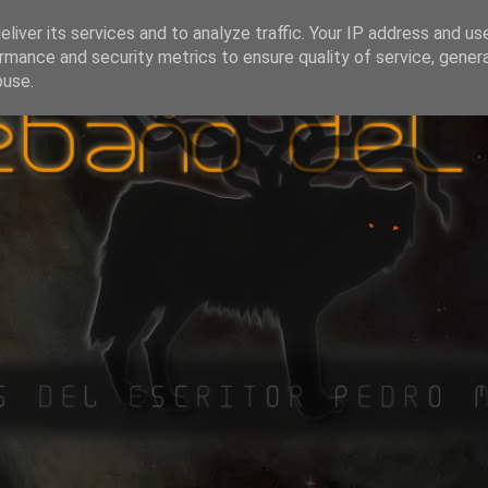
liver its services and to analyze traffic. Your IP address and us
rmance and security metrics to ensure quality of service, gene
buse.