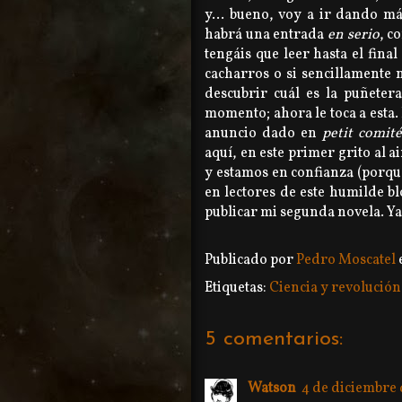
y... bueno, voy a ir dando m
habrá una entrada
en serio
, c
tengáis que leer hasta el final
cacharros o si sencillamente 
descubrir cuál es la puñetera
momento; ahora le toca a esta. 
anuncio dado en
petit comité
aquí, en este primer grito al a
y estamos en confianza (porque 
en lectores de este humilde bl
publicar mi segunda novela. Ya
Publicado por
Pedro Moscatel
Etiquetas:
Ciencia y revolución
5 comentarios:
Watson
4 de diciembre d