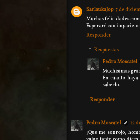
SarlaukaJop
7 de diciem
Muchas felicidades com
Esperaré con impacienci
Responder
Respuestas
Pedro Moscatel
Muchísimas graci
En cuanto haya 
saberlo.
Responder
Pedro Moscatel
12 d
¡Que me sonrojo, hombr
valgo tanto como dices