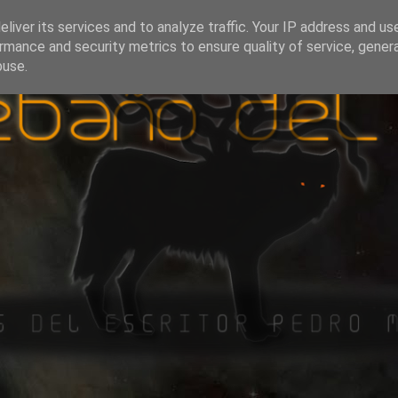
liver its services and to analyze traffic. Your IP address and us
rmance and security metrics to ensure quality of service, gene
buse.