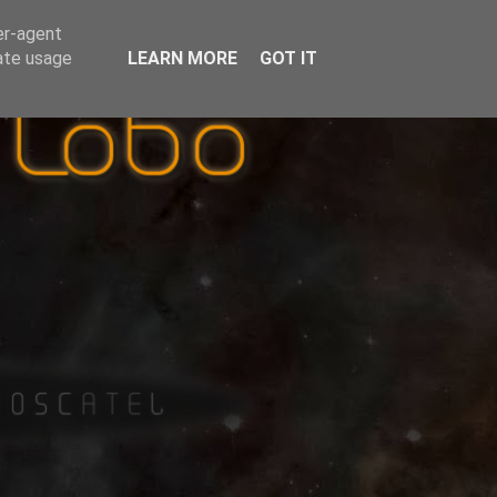
er-agent
rate usage
LEARN MORE
GOT IT