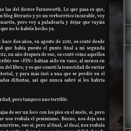
o las del doctor Farnsworth. Lo que pasa es que,
n blog literario y yo un verborréico incurable, voy
naréis, pero voy a paladearla y dejar que vayáis
 que no lo habéis hecho ya.
 hace dos años, en agosto de 2011, os conté desde
d que había puesto el punto final a mi segunda
2012, un año después de eso, os conté cómo aquellos
ribir ese «FIN» habían sido en vano, al menos en
ión del libro; y es que cometí la temeridad de enviar
torial, y para más inri a una que se perdió en el
adas difuntas, así que nunca sabré si les habría
rdad; pero tampoco uno terrible.
as de ser un loco con los pies en el suelo, sí, pero
 que nos resbala el pesimismo. Bueno, nos deja una
urrirse, eso sí, pero al final,
al final
, nos resbala