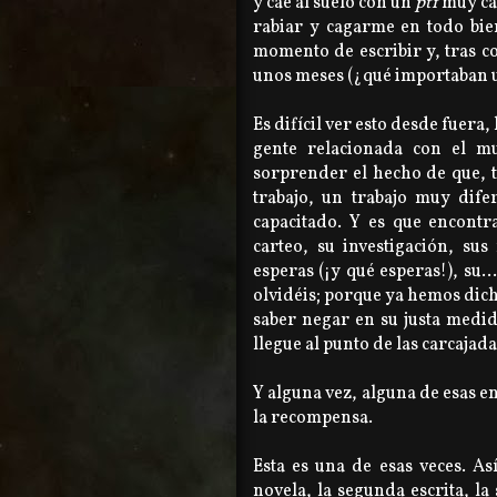
y cae al suelo con un
ptf
muy car
rabiar y cagarme en todo bien
momento de escribir y, tras 
unos meses (¿qué importaban u
Es difícil ver esto desde fuera,
gente relacionada con el m
sorprender el hecho de que, tr
trabajo, un trabajo muy dife
capacitado. Y es que encontr
carteo, su investigación, sus
esperas (¡y qué esperas!), su.
olvidéis; porque ya hemos dich
saber negar en su justa medid
llegue al punto de las carcajada
Y alguna vez, alguna de esas 
la recompensa.
Esta es una de esas veces. A
novela, la segunda escrita, l