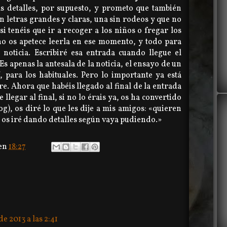
ás detalles, por supuesto, y prometo que también
on letras grandes y claras, una sin rodeos y que no
 si tenéis que ir a recoger a los niños o fregar los
no os apetece leerla en ese momento, y todo para
 noticia. Escribiré esa entrada cuando llegue el
Es apenas la antesala de la noticia, el ensayo de un
, para los habituales. Pero lo importante ya está
ire. Ahora que habéis llegado al final de la entrada
llegar al final, si no lo érais ya, os ha convertido
og), os diré lo que les dije a mis amigos: «quieren
 os iré dando detalles según vaya pudiendo.»
en
18:27
e 2013 a las 2:41