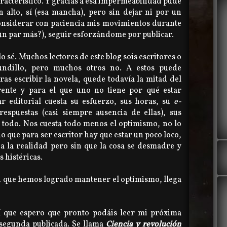
acterístico. Y gracias a esa impermeabilidad pude
 alto, sí (esa mancha), pero sin dejar ni por un
considerar con paciencia mis movimientos durante
n par más?), seguir esforzándome por publicar.
 lo sé. Muchos lectores de este blog sois escritores o
undillo, pero muchos otros no. A estos puede
as escribir la novela, quede todavía la mitad del
rente y para el que uno no tiene por qué estar
ar editorial cuesta su esfuerzo, sus horas, su
e-
 respuestas (casi siempre ausencia de ellas), sus
.. todo. Nos cuesta todo menos el optimismo, no lo
o que para ser escritor hay que estar un poco loco,
a la realidad pero sin que la cosa se desmadre y
s histéricas.
en que hemos logrado mantener el optimismo, llega
sí que espero que pronto podáis leer mi próxima
a segunda publicada. Se llama
Ciencia y revolución